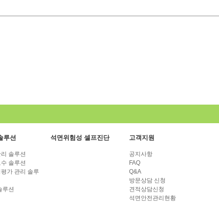
02
내세요
2025-10-01
솔루션
석면위험성 셀프진단
고객지원
-23
리 솔루션
공지사항
09-05
수 솔루션
FAQ
평가 관리 솔루
Q&A
방문상담 신청
솔루션
견적상담신청
석면안전관리현황