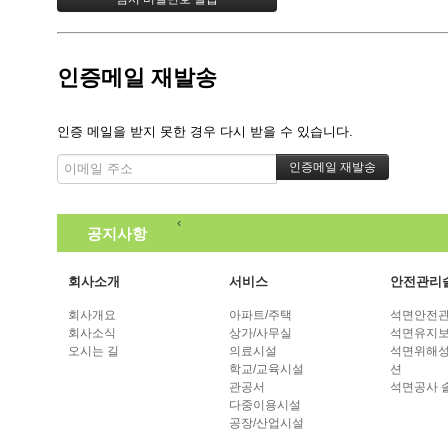
인증메일 재발송
인증 메일을 받지 못한 경우 다시 받을 수 있습니다.
‹
공지사항
2026년 새해 복 많이 받으세요
2026-01-
보름달처럼 밝고 웃음 가득한 추석 보
회사소개
서비스
안전관리
여름휴가 안전하게 다녀오세요!
2025-07
2025.6.3 대통령선거
2025-05-30
회사개요
아파트/주택
석면안전관
풍성한 한가위 보내시길바랍니다.
2024-
회사소식
상가/사무실
석면유지보
오시는 길
의료시설
석면위해성
›
학교/교육시설
션
관공서
석면공사 
다중이용시설
공장/산업시설