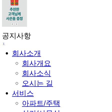
공지사항
‹
회사소개
2026년 새해 복 많이 받으세요
2026-01-02
보름달처럼 밝고 웃음 가득한 추석 보내세요
2025-10-01
여름휴가 안전하게 다녀오세요!
2025-07-23
회사개요
2025.6.3 대통령선거
2025-05-30
풍성한 한가위 보내시길바랍니다.
2024-09-05
회사소식
›
오시는 길
서비스
아파트/주택