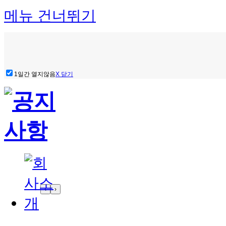
메뉴 건너뛰기
1일간 열지않음
X 닫기
‹
›